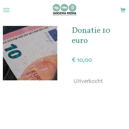
Ga
direct
naar
de
Donatie 10
hoofdinhoud
euro
€ 10,00
Uitverkocht